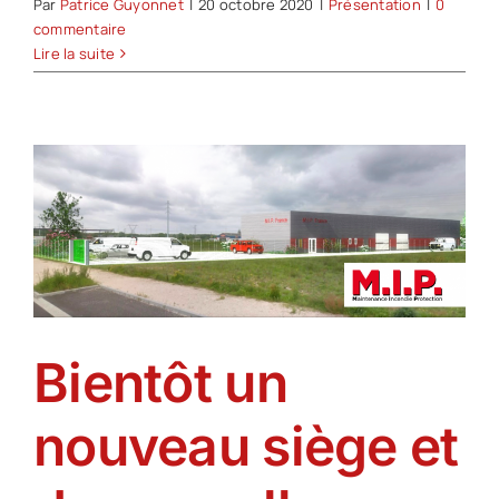
Par
Patrice Guyonnet
|
20 octobre 2020
|
Présentation
|
0
commentaire
Lire la suite
Bientôt un
nouveau siège et