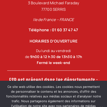
3 Boulevard Michael Faraday
77700 SERRIS
Ile de France – FRANCE
Téléphone : 01 60 37 47 47
HORAIRES D’OUVERTURE
Du lundi au vendredi
de
9h00 à 12 h 30 de 13h30 à 17h
Fermé le week-end
FSP est présent dans les départements :
Ce site web utilise des cookies. Les cookies nous permettent
de personnaliser le contenu et les annonces, d'offrir des
Ile de France, Oise, Val d’Oise, Yvelines, Essonne,
fonctionnalités relatives aux médias sociaux et d'analyser notre
Seine-et-Marne, Eure-et-Loir, Loiret.
trafic. Nous partageons également des informations sur
l'utilisation de notre site avec nos partenaires de médias