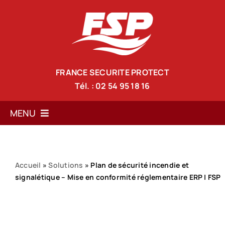
Passer
au
contenu
FRANCE SECURITE PROTECT
Tél. : 02 54 95 18 16
MENU
Accueil
Services
Accueil
»
Solutions
»
Plan de sécurité incendie et
signalétique – Mise en conformité réglementaire ERP | FSP
Solutions anti-incendie
Nos formations