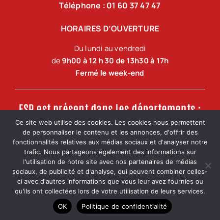
Téléphone : 01 60 37 47 47
HORAIRES D’OUVERTURE
Du lundi au vendredi
de
9h00 à 12 h 30 de 13h30 à 17h
Fermé le week-end
FSP est présent dans les départements :
Ce site web utilise des cookies. Les cookies nous permettent
de personnaliser le contenu et les annonces, d'offrir des
Ile de France, Oise, Val d’Oise, Yvelines, Essonne,
fonctionnalités relatives aux médias sociaux et d'analyser notre
Seine-et-Marne, Eure-et-Loir, Loiret.
trafic. Nous partageons également des informations sur
l'utilisation de notre site avec nos partenaires de médias
sociaux, de publicité et d'analyse, qui peuvent combiner celles-
ci avec d'autres informations que vous leur avez fournies ou
FSP – France Securité Protect © – Siren – RCS – APE
qu'ils ont collectées lors de votre utilisation de leurs services.
Mentions légales
OK
Politique de confidentialité