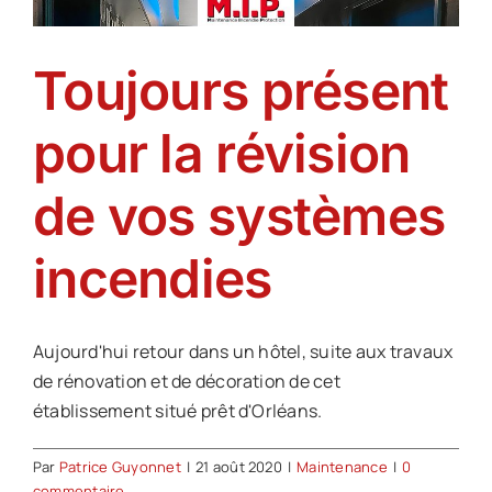
Offre d’emploi
Toujours présent
Notre société
pour la révision
Contact
de vos systèmes
incendies
Aujourd'hui retour dans un hôtel, suite aux travaux
de rénovation et de décoration de cet
établissement situé prêt d'Orléans.
Par
Patrice Guyonnet
|
21 août 2020
|
Maintenance
|
0
commentaire