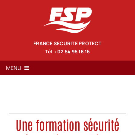
Passer
au
contenu
FRANCE SECURITE PROTECT
Tél. : 02 54 95 18 16
MENU
Accueil
Services
Solutions anti-incendie
Une formation sécurité
Nos formations