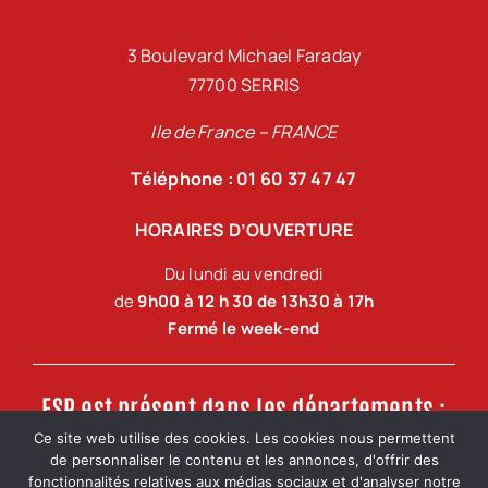
3 Boulevard Michael Faraday
77700 SERRIS
Ile de France – FRANCE
Téléphone : 01 60 37 47 47
HORAIRES D’OUVERTURE
Du lundi au vendredi
de
9h00 à 12 h 30 de 13h30 à 17h
Fermé le week-end
FSP est présent dans les départements :
Ce site web utilise des cookies. Les cookies nous permettent
de personnaliser le contenu et les annonces, d'offrir des
Ile de France, Oise, Val d’Oise, Yvelines, Essonne,
fonctionnalités relatives aux médias sociaux et d'analyser notre