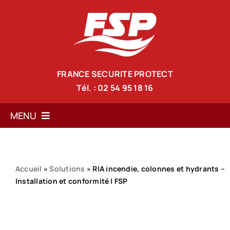
Passer
au
contenu
FRANCE SECURITE PROTECT
Tél. : 02 54 95 18 16
MENU
Accueil
Services
Accueil
»
Solutions
»
RIA incendie, colonnes et hydrants –
Installation et conformité | FSP
Solutions anti-incendie
Nos formations