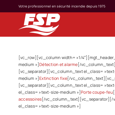
Passer
Votre professionnel en sécurité incendie depuis 1975
au
contenu
[vc_row][vc_column width= »1/4″][mgt_header_bl
medium »]
Détection et alarme
[/vc_column_text]
[vc_separator][vc_column_text el_class= »text
medium »]
Extinction fixe
[/vc_column_text][vc_s
[vc_separator][vc_column_text el_class= »text
el_class= »text-size-medium »]
Porte coupe-feu
accessoires
[/vc_column_text][vc_separator][/
el_class= »text-size-medium »]