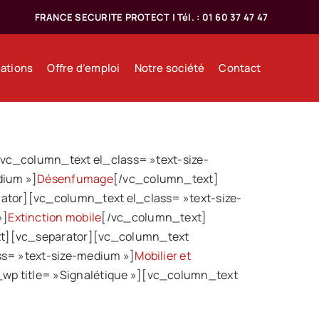
FRANCE SECURITE PROTECT | Tél. : 01 60 37 47 47
ations
Offre d’emploi
Notre société
Contact
vc_column_text el_class= »text-size-
dium »]
Désenfumage
[/vc_column_text]
tor][vc_column_text el_class= »text-size-
»]
Extinction mobile
[/vc_column_text]
t][vc_separator][vc_column_text
s= »text-size-medium »]
Mobilier et
p title= »Signalétique »][vc_column_text