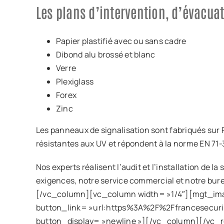
Les plans d’intervention, d’évacuat
Papier plastifié avec ou sans cadre
Dibond alu brossé et blanc
Verre
Plexiglass
Forex
Zinc
Les panneaux de signalisation sont fabriqués sur
résistantes aux UV et répondent à la norme EN 71-
Nos experts réalisent l’audit et l’installation de l
exigences, notre service commercial et notre bur
[/vc_column][vc_column width= »1/4″][mgt_ima
button_link= »url:https%3A%2F%2Ffrancesecuri
button_display= »newline »][/vc_column][/vc_