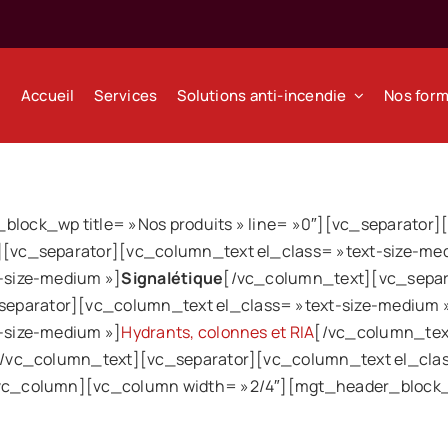
Accueil
Services
Solutions anti-incendie
Nos form
ock_wp title= »Nos produits » line= »0″][vc_separator][
[vc_separator][vc_column_text el_class= »text-size-me
-size-medium »]
Signalétique
[/vc_column_text][vc_separa
eparator][vc_column_text el_class= »text-size-medium 
-size-medium »]
Hydrants, colonnes et RIA
[/vc_column_tex
[/vc_column_text][vc_separator][vc_column_text el_clas
vc_column][vc_column width= »2/4″][mgt_header_block_w