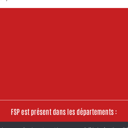
FSP est présent dans les départements :
, Oise, Val d’Oise, Yvelines, Essonne, Seine-et-Marne, Eure-et