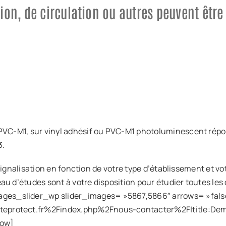
ion, de circulation ou autres peuvent être 
 PVC-M1, sur vinyl adhésif ou PVC-M1 photoluminescent rép
3.
a signalisation en fonction de votre type d’établissement et vo
eau d’études sont à votre disposition pour étudier toutes 
ges_slider_wp slider_images= »5867,5866″ arrows= »fal
teprotect.fr%2Findex.php%2Fnous-contacter%2F|title:Dem
row]