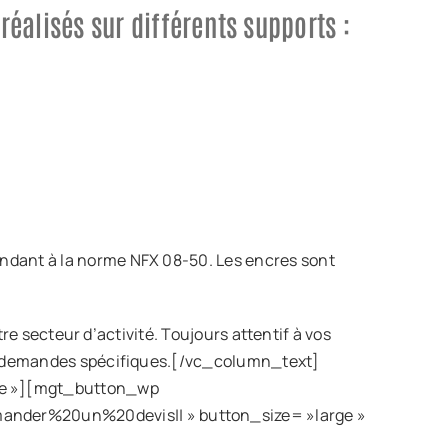
réalisés sur différents supports :
ondant à la norme NFX 08-50. Les encres sont
tre secteur d’activité. Toujours attentif à vos
les demandes spécifiques.[/vc_column_text]
se »][mgt_button_wp
ander%20un%20devis|| » button_size= »large »