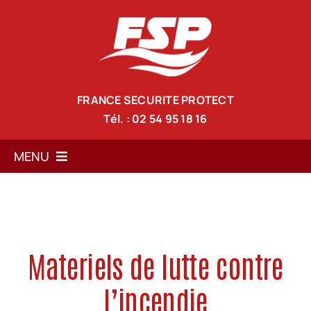
Passer
au
contenu
FRANCE SECURITE PROTECT
Tél. : 02 54 95 18 16
MENU
Accueil
Services
Materiels de lutte contre
Solutions anti-incendie
l’incendie
Nos formations