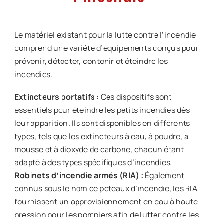
Offre d’emploi
Le matériel existant pour la lutte contre l’incendie
Notre société
comprend une variété d’équipements conçus pour
prévenir, détecter, contenir et éteindre les
Contact
incendies.
Extincteurs portatifs :
Ces dispositifs sont
essentiels pour éteindre les petits incendies dès
leur apparition. Ils sont disponibles en différents
types, tels que les extincteurs à eau, à poudre, à
mousse et à dioxyde de carbone, chacun étant
adapté à des types spécifiques d’incendies.
Robinets d’incendie armés (RIA) :
Également
connus sous le nom de poteaux d’incendie, les RIA
fournissent un approvisionnement en eau à haute
pression pour les pompiers afin de lutter contre les