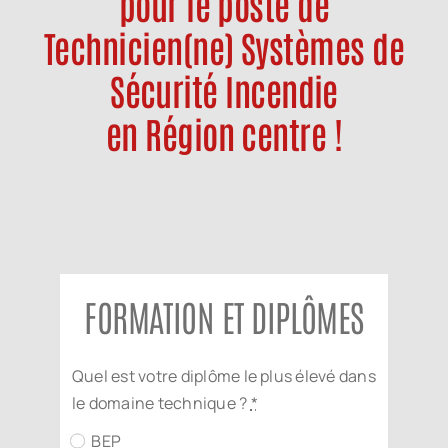
pour le poste de
Offre d’emploi
Technicien(ne) Systèmes de
Sécurité Incendie
Notre société
en Région centre !
Contact
FORMATION ET DIPLÔMES
Quel est votre diplôme le plus élevé dans
le domaine technique ?
*
BEP