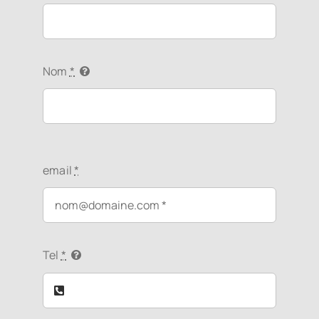
Nom
*
email
*
Tel
*