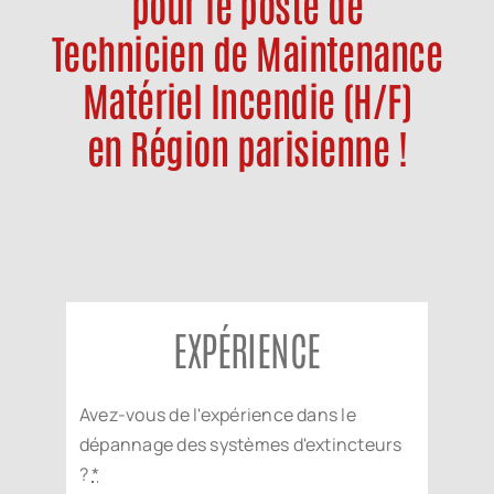
pour le poste de
Offre d’emploi
Technicien de Maintenance
Matériel Incendie (H/F)
Notre société
en Région parisienne !
Contact
EXPÉRIENCE
Avez-vous de l'expérience dans le
dépannage des systèmes d'extincteurs
?
*