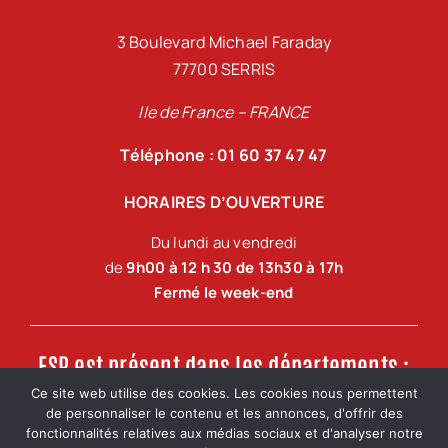
3 Boulevard Michael Faraday
77700 SERRIS
Ile de France – FRANCE
Téléphone : 01 60 37 47 47
HORAIRES D’OUVERTURE
Du lundi au vendredi
de
9h00 à 12 h 30 de 13h30 à 17h
Fermé le week-end
FSP est présent dans les départements :
Ce site web utilise des cookies. Les cookies nous permettent
de personnaliser le contenu et les annonces, d'offrir des
Ile de France, Oise, Val d’Oise, Yvelines, Essonne,
fonctionnalités relatives aux médias sociaux et d'analyser notre
Seine-et-Marne, Eure-et-Loir, Loiret.