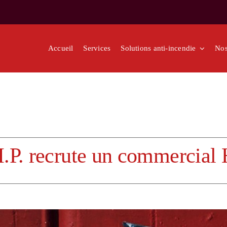
Accueil
Services
Solutions anti-incendie
Nos
.P. recrute un commercial